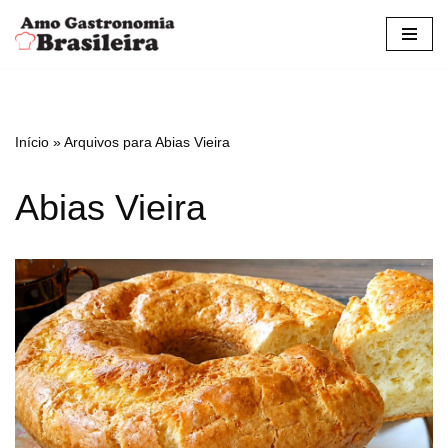
Pular
para
o
conteúdo
Início
»
Arquivos para Abias Vieira
Abias Vieira