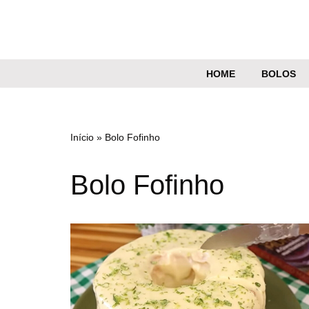
Pular
para
o
HOME
BOLOS
conteúdo
Início
»
Bolo Fofinho
Bolo Fofinho