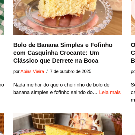
Bolo de Banana Simples e Fofinho
O
com Casquinha Crocante: Um
C
Clássico que Derrete na Boca
B
por
Abias Vieira
7 de outubro de 2025
p
ho
Nada melhor do que o cheirinho de bolo de
S
banana simples e fofinho saindo do…
Leia mais
c
m