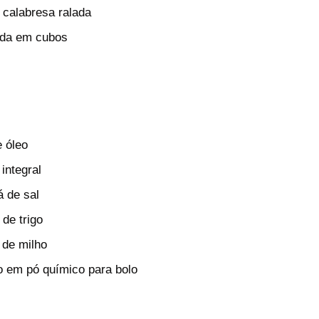
 calabresa ralada
ada em cubos
e óleo
 integral
á de sal
 de trigo
 de milho
o em pó químico para bolo