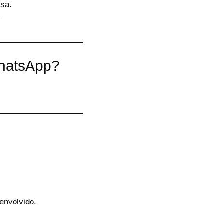
osa.
.
WhatsApp?
envolvido.