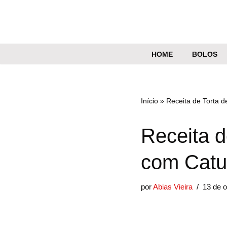
Pular
para
o
HOME
BOLOS
conteúdo
Início
»
Receita de Torta 
Receita 
com Catu
por
Abias Vieira
13 de o