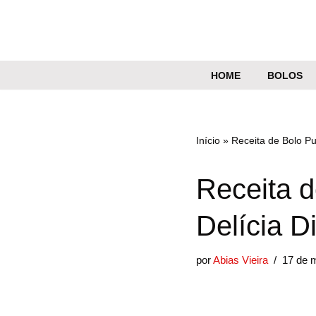
Pular
para
o
HOME
BOLOS
conteúdo
Início
»
Receita de Bolo Pu
Receita 
Delícia D
por
Abias Vieira
17 de 