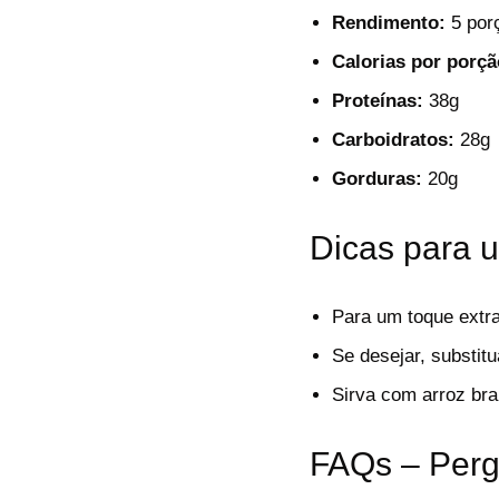
Rendimento:
5 por
Calorias por porçã
Proteínas:
38g
Carboidratos:
28g
Gorduras:
20g
Dicas para 
Para um toque extra
Se desejar, substitu
Sirva com arroz bra
FAQs – Perg