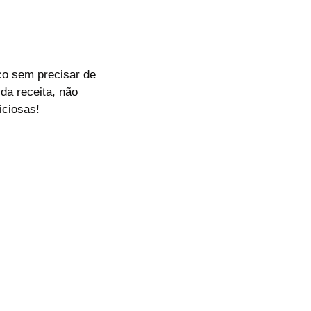
o
co sem precisar de
da receita, não
iciosas!