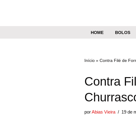
Pular
para
o
HOME
BOLOS
conteúdo
Início
»
Contra Filé de For
Contra Fi
Churrasco
por
Abias Vieira
19 de 