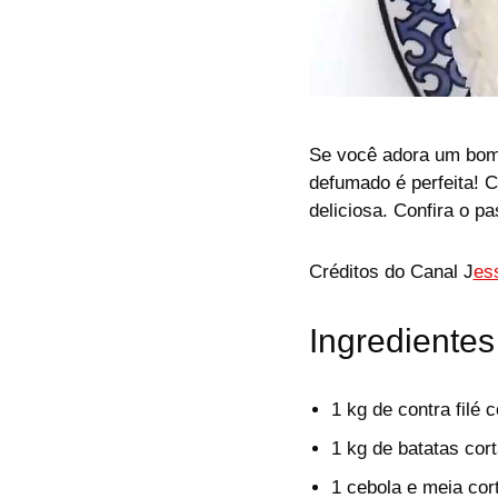
Se você adora um bom c
defumado é perfeita! C
deliciosa. Confira o p
Créditos do Canal J
es
Ingredientes
1 kg de contra filé
1 kg de batatas cor
1 cebola e meia cor