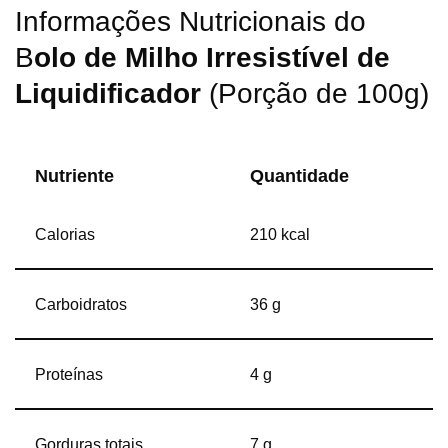
Informações Nutricionais do
B
olo de Milho Irresistível de
Liquidificador
(Porção de 100g)
Nutriente
Quantidade
Calorias
210 kcal
Carboidratos
36 g
Proteínas
4 g
Gorduras totais
7 g