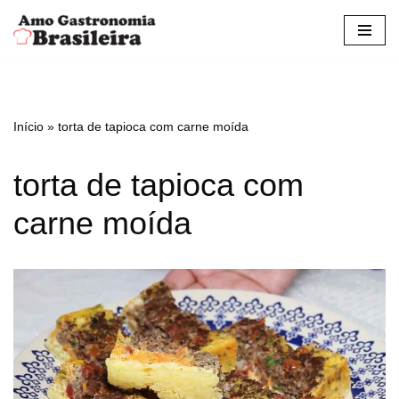
Pular
para
o
conteúdo
Início
»
torta de tapioca com carne moída
torta de tapioca com
carne moída