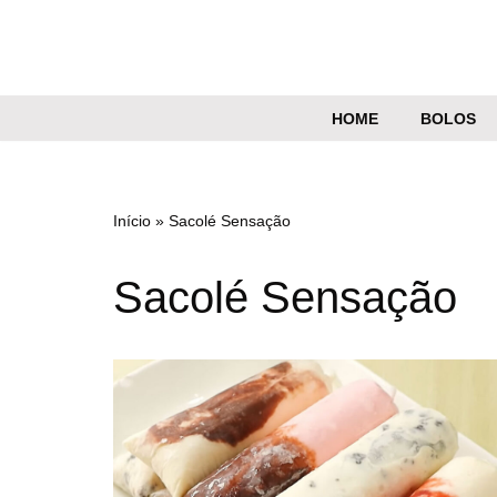
Pular
para
o
HOME
BOLOS
conteúdo
Início
»
Sacolé Sensação
Sacolé Sensação