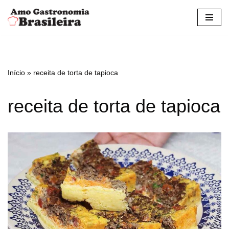
Pular
para
o
conteúdo
Início
»
receita de torta de tapioca
receita de torta de tapioca