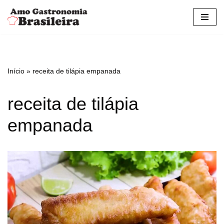
Pular
para
o
conteúdo
Início
»
receita de tilápia empanada
receita de tilápia
empanada