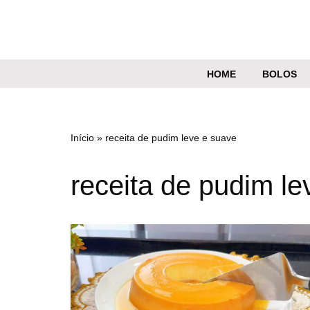
Pular
para
o
HOME
BOLOS
conteúdo
Início
»
receita de pudim leve e suave
receita de pudim le