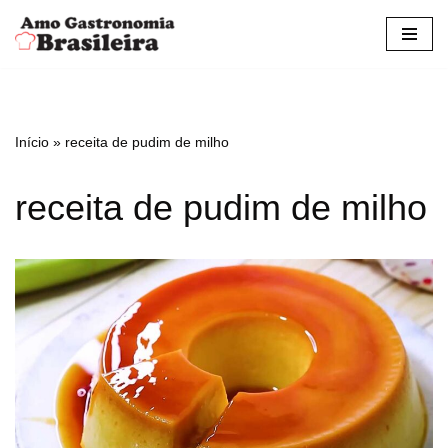
Pular
para
o
conteúdo
Início
»
receita de pudim de milho
receita de pudim de milho