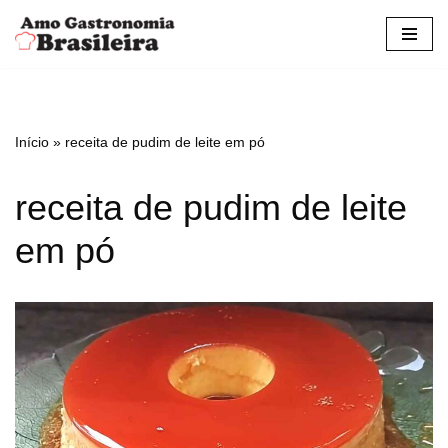
Pular
para
o
conteúdo
Início
»
receita de pudim de leite em pó
receita de pudim de leite
em pó