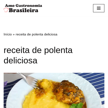
Pular
para
o
conteúdo
Início
»
receita de polenta deliciosa
receita de polenta
deliciosa