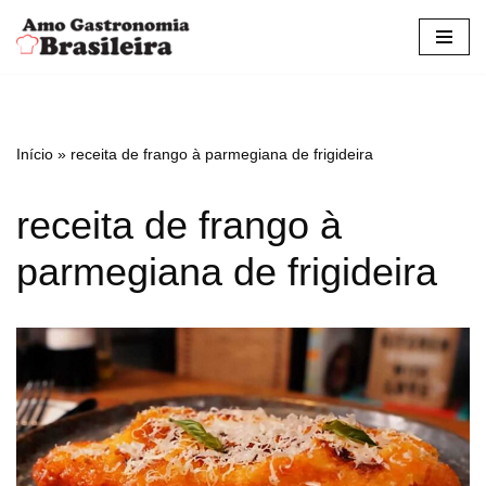
Pular
para
o
conteúdo
Início
»
receita de frango à parmegiana de frigideira
receita de frango à
parmegiana de frigideira