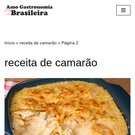
Pular
para
o
conteúdo
Início
»
receita de camarão
»
Página 2
receita de camarão