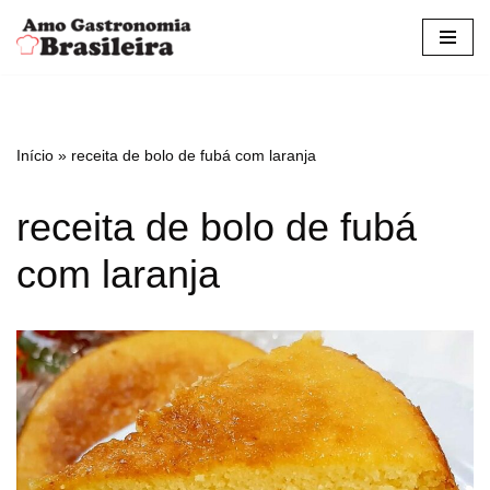
Pular
para
o
conteúdo
Início
»
receita de bolo de fubá com laranja
receita de bolo de fubá
com laranja