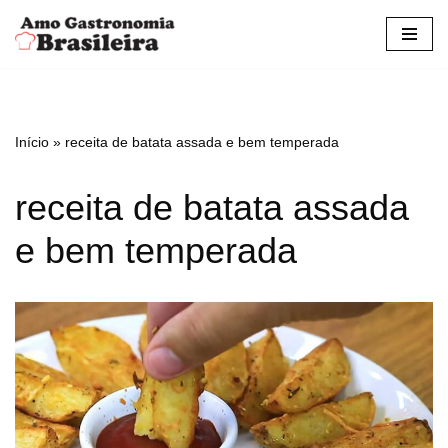
Pular
para
o
conteúdo
Início
»
receita de batata assada e bem temperada
receita de batata assada
e bem temperada