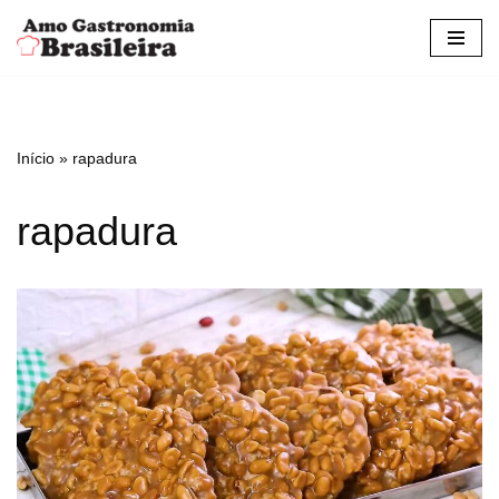
Pular
para
o
conteúdo
Início
»
rapadura
rapadura