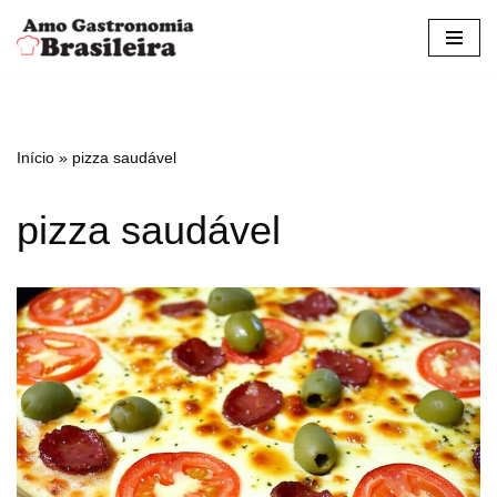
Pular
para
o
conteúdo
Início
»
pizza saudável
pizza saudável