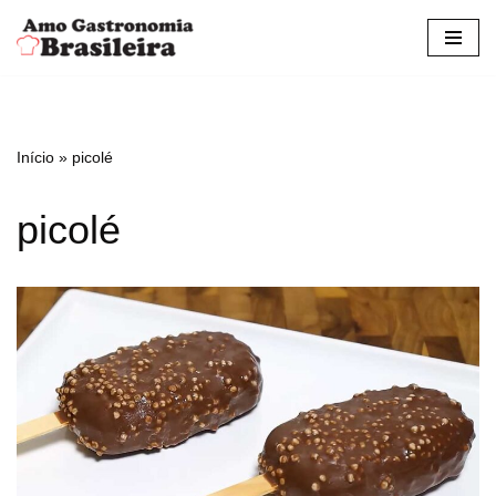
Pular
para
o
conteúdo
Início
»
picolé
picolé