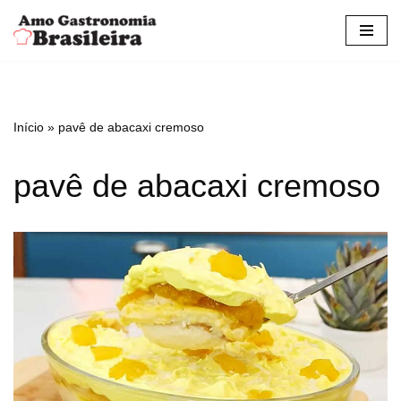
Pular
para
o
conteúdo
Início
»
pavê de abacaxi cremoso
pavê de abacaxi cremoso