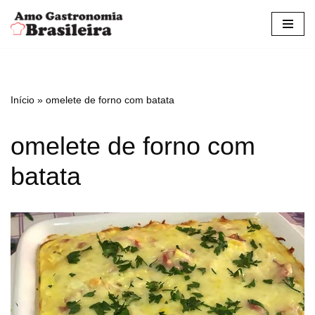
Pular
para
o
conteúdo
Início
»
omelete de forno com batata
omelete de forno com
batata