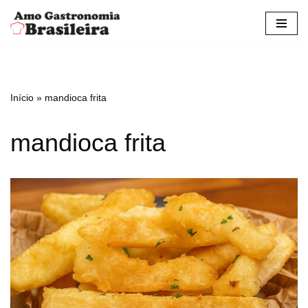
Pular
para
o
conteúdo
Início
»
mandioca frita
mandioca frita