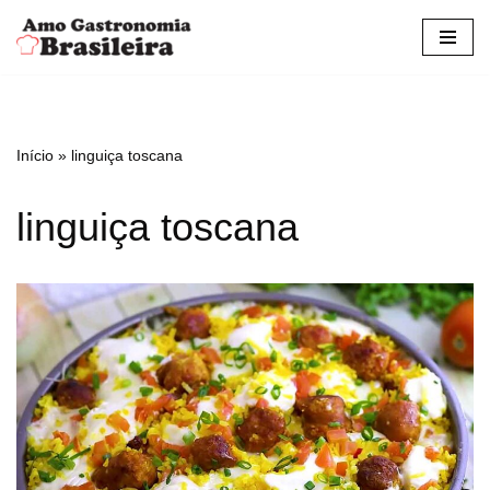
Pular
para
o
conteúdo
Início
»
linguiça toscana
linguiça toscana