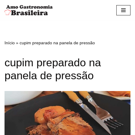
Pular
para
o
conteúdo
Início
»
cupim preparado na panela de pressão
cupim preparado na
panela de pressão