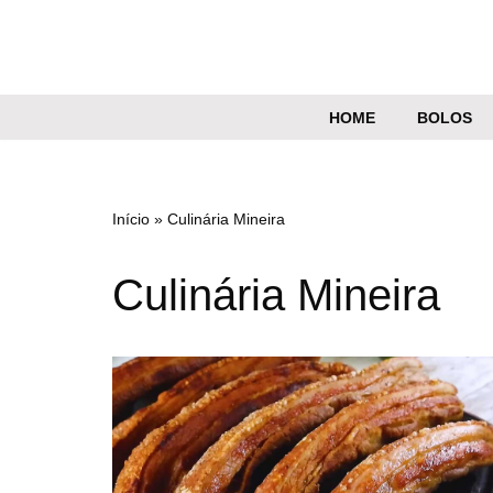
Pular
para
o
HOME
BOLOS
conteúdo
Início
»
Culinária Mineira
Culinária Mineira