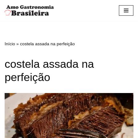
Pular
para
o
conteúdo
Início
»
costela assada na perfeição
costela assada na
perfeição