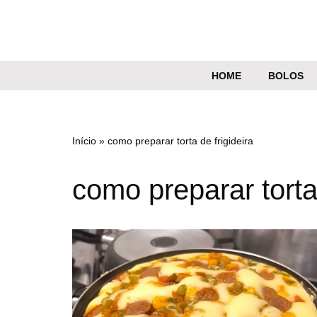
Pular
para
o
HOME
BOLOS
conteúdo
Início
»
como preparar torta de frigideira
como preparar torta 