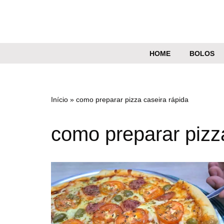
Pular
para
o
HOME
BOLOS
conteúdo
Início
»
como preparar pizza caseira rápida
como preparar pizz