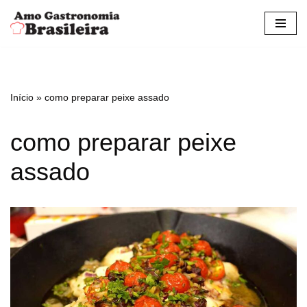
Pular
para
o
conteúdo
Início
»
como preparar peixe assado
como preparar peixe
assado