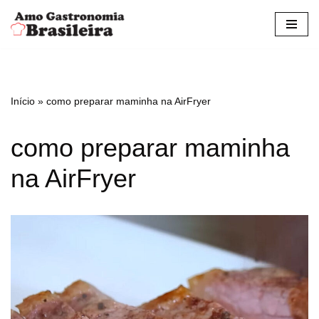
Pular
para
o
conteúdo
Início
»
como preparar maminha na AirFryer
como preparar maminha
na AirFryer