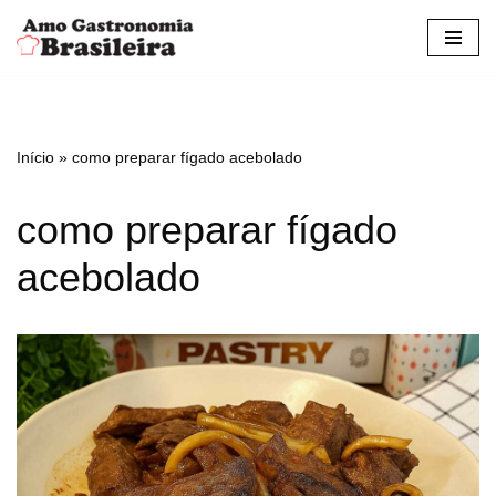
Pular
para
o
conteúdo
Início
»
como preparar fígado acebolado
como preparar fígado
acebolado