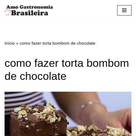
Pular
para
o
conteúdo
Início
»
como fazer torta bombom de chocolate
como fazer torta bombom
de chocolate