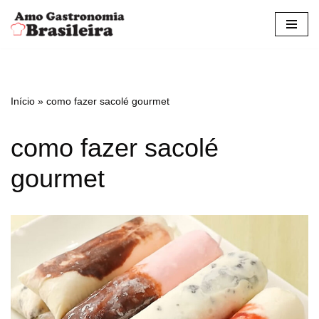
Pular
para
o
conteúdo
Início
»
como fazer sacolé gourmet
como fazer sacolé
gourmet