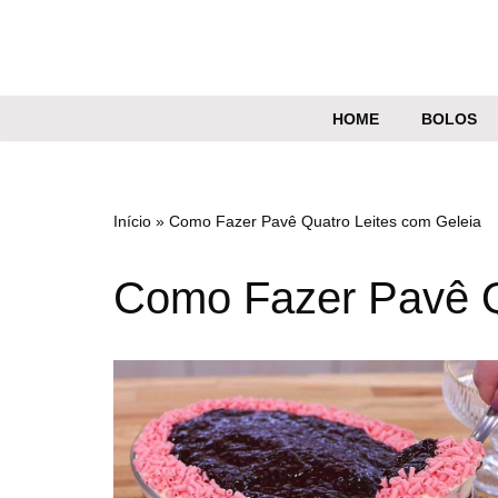
Pular
para
o
HOME
BOLOS
conteúdo
Início
»
Como Fazer Pavê Quatro Leites com Geleia
Como Fazer Pavê Q