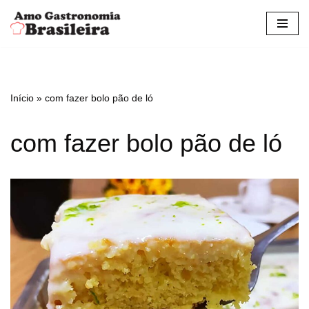
Pular
para
o
conteúdo
Início
»
com fazer bolo pão de ló
com fazer bolo pão de ló