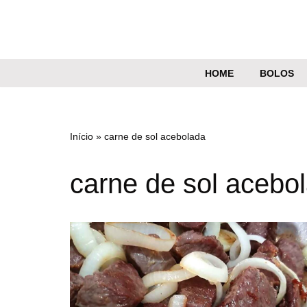
Pular
para
o
HOME
BOLOS
conteúdo
Início
»
carne de sol acebolada
carne de sol acebo