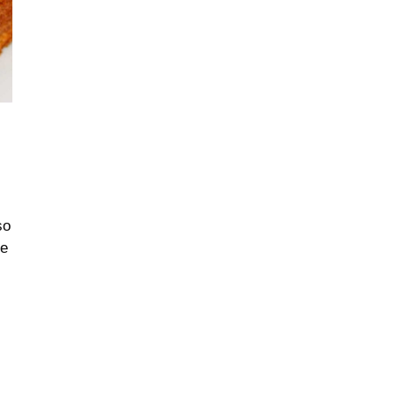
so
se