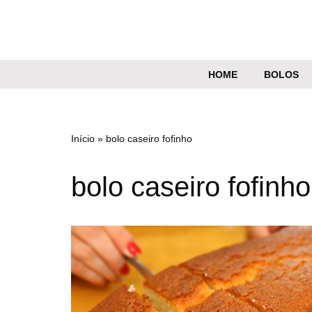
Pular
para
o
HOME
BOLOS
conteúdo
Início
»
bolo caseiro fofinho
bolo caseiro fofinho