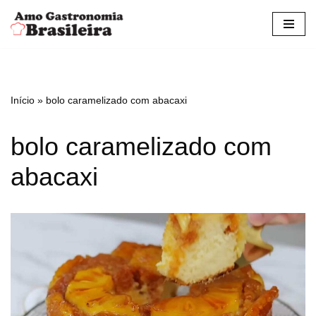
Pular
para
o
conteúdo
Início
»
bolo caramelizado com abacaxi
bolo caramelizado com
abacaxi