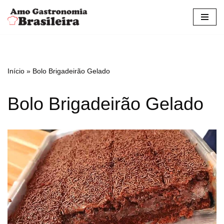
Pular
para
o
conteúdo
Início
»
Bolo Brigadeirão Gelado
Bolo Brigadeirão Gelado