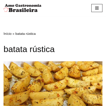
Pular
para
o
conteúdo
Início
»
batata rústica
batata rústica