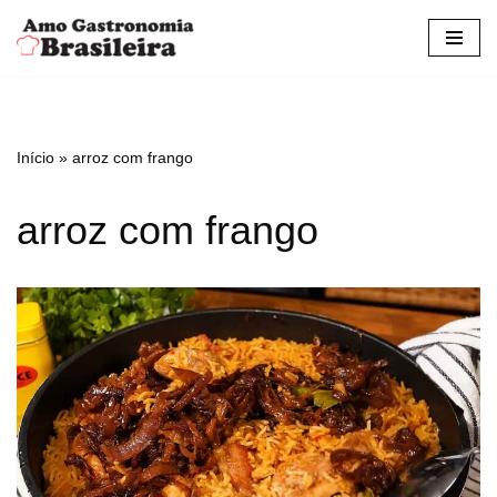
Pular
para
o
conteúdo
Início
»
arroz com frango
arroz com frango