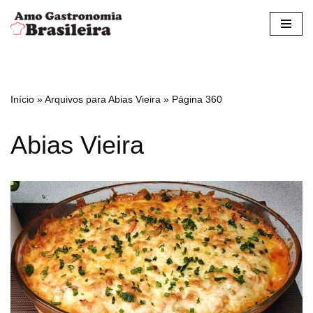
Pular
para
o
conteúdo
Início
»
Arquivos para Abias Vieira
»
Página 360
Abias Vieira