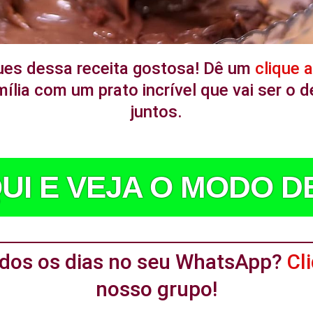
ues dessa receita gostosa! Dê um
clique 
ília com um prato incrível que vai ser o
juntos.
UI E VEJA O MODO 
todos os dias no seu WhatsApp?
Cl
nosso grupo!