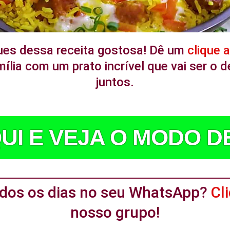
ues dessa receita gostosa! Dê um
clique 
ília com um prato incrível que vai ser o
juntos.
UI E VEJA O MODO 
todos os dias no seu WhatsApp?
Cl
nosso grupo!