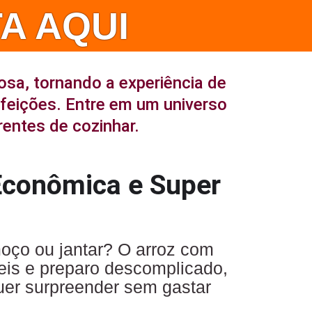
A AQUI
osa, tornando a experiência de
efeições. Entre em um universo
rentes de cozinhar.
 Econômica e Super
moço ou jantar? O arroz com
veis e preparo descomplicado,
uer surpreender sem gastar